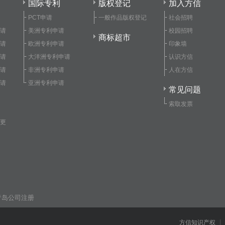
国际专利
版权登记
加入方信
PCT申请
一般作品版权登记
社会招聘
请
美洲专利申请
校园招聘
商标超市
请
欧洲专利申请
印象墙
请
大洋洲专利申请
认识方信
请
非洲专利申请
人在方信
请
亚洲专利申请
常见问题
索取发票
更
青岛公司注册
|
方信知识产权