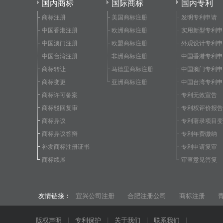
国内商标
国际商标
国内专利
商标注册
美国商标注册
发明专利申请
中国香港注册
欧洲商标注册
实用新型专利申
中国澳门注册
欧盟商标注册
外观设计专利申
中国台湾注册
非洲商标注册
中国香港专利申
商标转让
马德里商标注册
中国澳门专利申
商标变更
亚洲商标注册
中国台湾专利申
商标许可备案
专利无效宣告
商标驳回复审
专利权评价报告
商标异议
专利著录项目变
商标异议答辩
专利年费缴纳
补发商标注册证书
专利申请复审
商标续展
审查意见答复
友情链接：
宜兴公司注册
合肥注册公司
商标注册
版权声明
|
专利保护
|
关于我们
|
联系我们
|